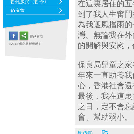
暫托服務（暫停）
在這裏居住的五
宿友會
到了我人生奮鬥
為我遮風擋雨的
灣。無論我在外
網站索引
的開解與安慰，
©2013 保良局 版權所有
保良局兒童之家
年來一直助養我
心，香港社會還
最後，我在這裏
之日，定不會忘
會、幫助弱小。
欣 (8歲)