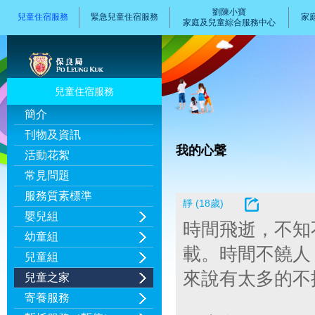
劉陳小寶
兒童住宿服務
緊急兒童住宿服務
家
家庭及兒童綜合服務中心
兒童住宿服務
簡介
刊物及資訊
我的心聲
活動花絮
常見問題
服務質素標準
靜 (18歲)
嬰兒組
時間飛逝，不知
幼童組
載。時間不饒人
兒童組
來說有太多的不
兒童之家
寄養服務