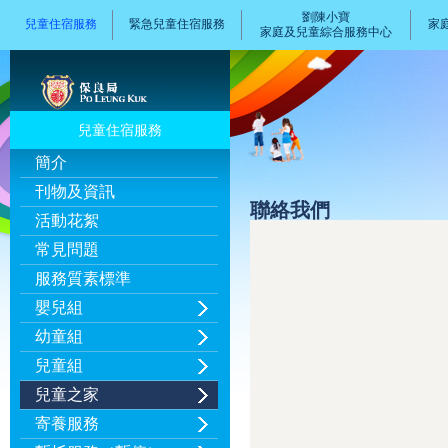
劉陳小寶
兒童住宿服務
緊急兒童住宿服務
家
家庭及兒童綜合服務中心
兒童住宿服務
簡介
刊物及資訊
聯絡我們
活動花絮
常見問題
服務質素標準
嬰兒組
幼童組
兒童組
兒童之家
寄養服務