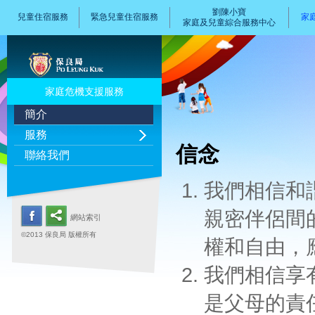
劉陳小寶
兒童住宿服務
緊急兒童住宿服務
家
家庭及兒童綜合服務中心
家庭危機支援服務
簡介
服務
信念
聯絡我們
我們相信和
親密伴侶間
網站索引
©2013 保良局 版權所有
權和自由，
我們相信享
是父母的責