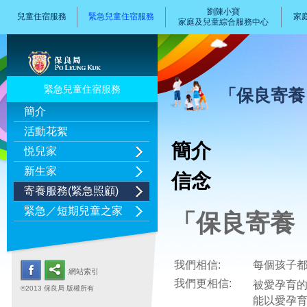
劉陳小寶
兒童住宿服務
緊急兒童住宿服務
家
家庭及兒童綜合服務中心
緊急兒童住宿服務
「保良寄養
簡介
活動花絮
簡介
悦兒家
新生家
信念
寄養服務(緊急照顧)
緊急／短期兒童之家
「保良寄養 
我們相信:
每個孩子
網站索引
我們更相信:
被愛孕育
©2013 保良局 版權所有
能以愛孕