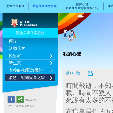
劉陳小寶
兒童住宿服務
緊急兒童住宿服務
家
家庭及兒童綜合服務中心
緊急兒童住宿服務
簡介
活動花絮
我的心聲
悦兒家
新生家
寄養服務(緊急照顧)
靜 (18歲)
緊急／短期兒童之家
時間飛逝，不知
載。時間不饒人
來說有太多的不
網站索引
©2013 保良局 版權所有
在這裏居住的五