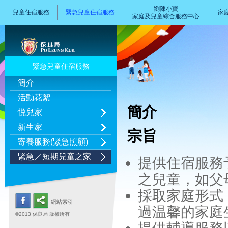
劉陳小寶
兒童住宿服務
緊急兒童住宿服務
家
家庭及兒童綜合服務中心
緊急兒童住宿服務
簡介
活動花絮
簡介
悦兒家
新生家
宗旨
寄養服務(緊急照顧)
緊急／短期兒童之家
提供住宿服務
之兒童，如父
採取家庭形式
網站索引
過温馨的家庭
©2013 保良局 版權所有
提供輔導服務