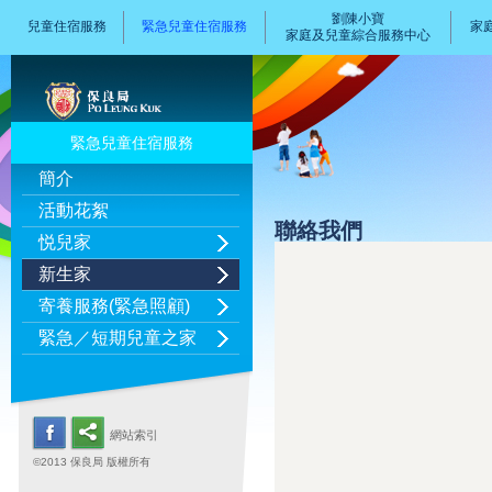
劉陳小寶
兒童住宿服務
緊急兒童住宿服務
家
家庭及兒童綜合服務中心
緊急兒童住宿服務
簡介
活動花絮
聯絡我們
悦兒家
新生家
寄養服務(緊急照顧)
緊急／短期兒童之家
網站索引
©2013 保良局 版權所有