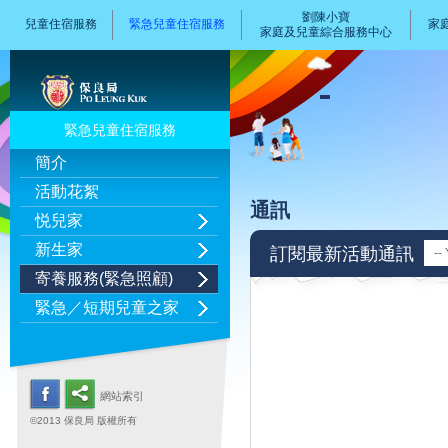
劉陳小寶
兒童住宿服務
緊急兒童住宿服務
家
家庭及兒童綜合服務中心
緊急兒童住宿服務
簡介
活動花絮
通訊
悦兒家
新生家
訂閱最新活動通訊
寄養服務(緊急照顧)
緊急／短期兒童之家
網站索引
©2013 保良局 版權所有