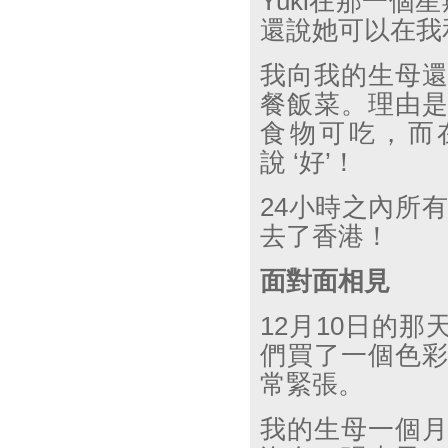
Yuki
在那一個星
還說她可以在我
我向我的生母
餐飯菜。理由
食物可吃，而
說
‘
好
’
！
24
小時之內所有
去了香港！
面對面相見
12
月
10
日的那
們買了一個色
常緊張。
我的生母一個