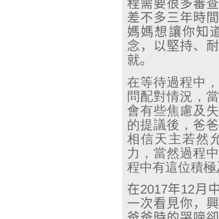
程需要很多審
差不多三年時
媽媽想讓你知
念，以堅持、
就。
在等待過程中
問配對情況，
會有些焦慮及
的提議後，爸
相信天主若然
力，當然過程
程中有這位積極
在
2017
年
12
月
一次看見你，
爸爸時的哭啼