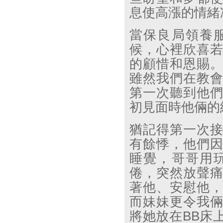
息使高漲的情緒
當保良局領養
候，心裡欣喜
的顧惜和恩賜
雖然我們在教
第一次聽到他
初見面時他倆的
猶記得第一次
有餘悸，他們
睡覺，哥哥用
倦，突然放聲
著他、安慰他
而妹妹更令我
將她放在
BB
床