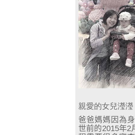
親愛的女兒瀅瀅
爸爸媽媽因為
世前的
2015
年
2