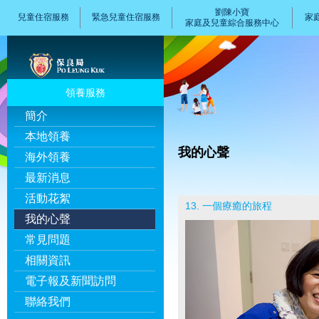
劉陳小寶
兒童住宿服務
緊急兒童住宿服務
家
家庭及兒童綜合服務中心
領養服務
簡介
本地領養
我的心聲
海外領養
最新消息
活動花絮
13. 一個療癒的旅程
我的心聲
常見問題
相關資訊
電子報及新聞訪問
聯絡我們