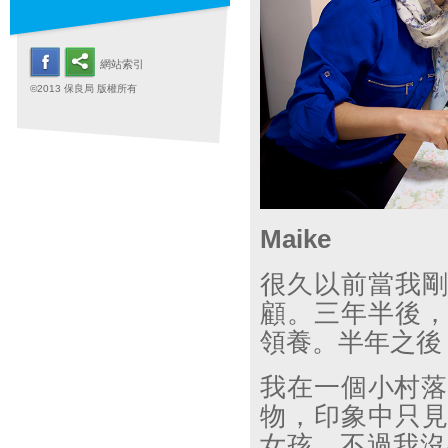
網站索引
©2013 保良局 版權所有
Maike
很久以前當我
顧。三年半後
領養。半年之後
我在一個小村
物，印象中只
女孩。不過我沒