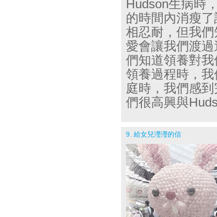
Hudson
生病時
的時間內消瘦了
相忍耐，但我們
愛會讓我們渡過
們知道領養對我
領養過程時，我
庭時，我們感到
們很高興與
Hud
9. 給女兒瀅瀅的信