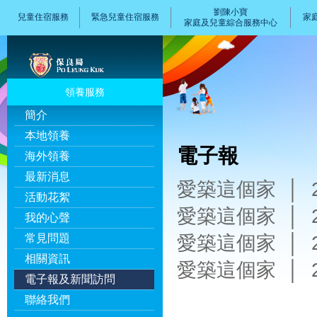
劉陳小寶
兒童住宿服務
緊急兒童住宿服務
家
家庭及兒童綜合服務中心
領養服務
簡介
本地領養
電子報
海外領養
最新消息
愛築這個家 │ 
活動花絮
愛築這個家 │ 
我的心聲
愛築這個家 │ 
常見問題
相關資訊
愛築這個家 │ 
電子報及新聞訪問
聯絡我們