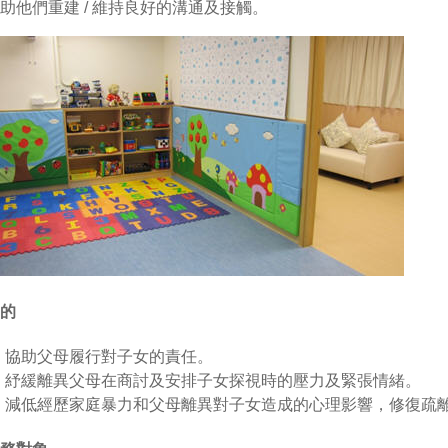
助他們重建 / 維持良好的溝通及接觸。
的
協助父母履行對子女的責任。
紓緩離異父母在商討及安排子女探視時的壓力及緊張情緒。
減低經歷家庭暴力和父母離異對子女造成的心理影響，修復疏