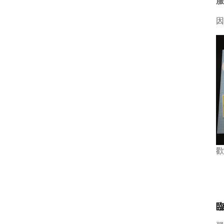
服
因
歡