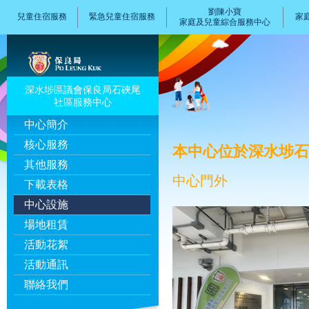
劉陳小寶
兒童住宿服務
緊急兒童住宿服務
家
家庭及兒童綜合服務中心
深水埗區議會保良局石硤尾
社區服務中心
中心簡介
核心服務
本中心位於深水埗石
其他服務
中心門外
下載表格
中心設施
場地租賃
活動花絮
活動通訊
聯絡我們