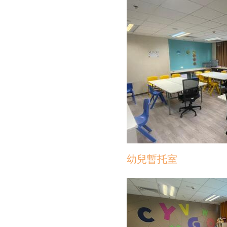
幼兒暫托室