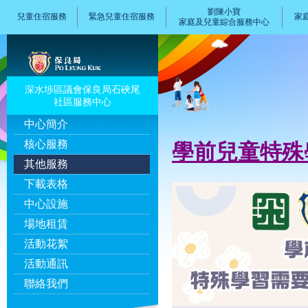
劉陳小寶
兒童住宿服務
緊急兒童住宿服務
家
家庭及兒童綜合服務中心
深水埗區議會保良局石硤尾
社區服務中心
中心簡介
核心服務
學前兒童特殊
其他服務
下載表格
中心設施
場地租賃
活動花絮
活動通訊
聯絡我們